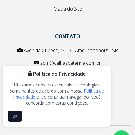
Mapa do Site
CONTATO
Avenida Cupecê, 4415 - Americanopolis - SP
adm@calhascatarina.com.br
Política de Privacidade
vendas@calhascatarina.com.br
Utilizamos cookies essenciais e tecnologias
(11) 5679-9992
semelhantes de acordo com a nossa
Política de
Privacidade
e, ao continuar navegando, você
(11) 98956-5209
concorda com estas condições.
OK