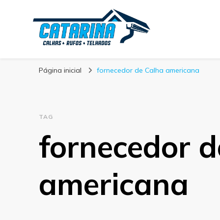
Blog Calhas Cata
Página inicial
fornecedor de Calha americana
TAG
fornecedor d
americana