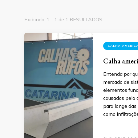
Exibindo: 1 - 1 de 1 RESULTADOS
CALHA AMERIC
Calha ameri
Entenda por qu
mercado de sis
elementos fund
causados pela 
para longe das
como infiltraçõ
30 DE JULHO DE 2