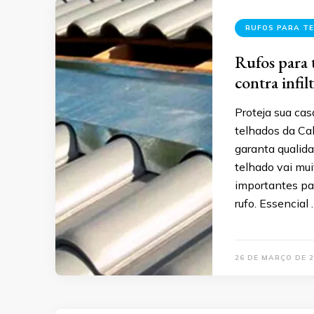
RUFOS PARA T
Rufos para 
contra infil
Proteja sua cas
telhados da Ca
garanta qualida
telhado vai mu
importantes par
rufo. Essencial 
26 DE MARÇO DE 2