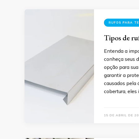
RUFOS PARA T
Tipos de ru
Entenda a impor
conheça seus d
opção para sua 
garantir a prot
causados pela 
cobertura, ele
15 DE ABRIL DE 20