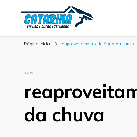
Blog Calhas Cata
Página inicial
reaproveitamento de água da chuva
TAG
reaproveita
da chuva