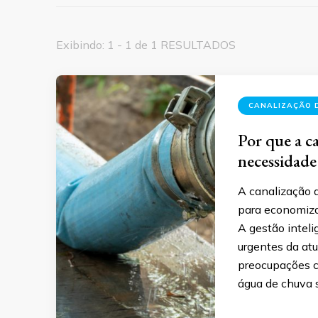
Exibindo: 1 - 1 de 1 RESULTADOS
CANALIZAÇÃO 
Por que a c
necessidade
A canalização d
para economizar
A gestão inteli
urgentes da at
preocupações c
água de chuva 